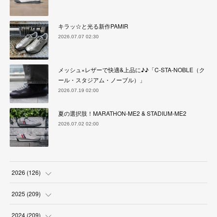
キラッ☆と光る新作PAMIR
2026.07.07 02:30
メッシュ×レザーで快適&上品に♪♪「C-STA-NOBLE（ク
ール・スタジアム・ノーブル）」
2026.07.19 02:00
夏の選択肢！MARATHON-ME2 & STADIUM-ME2
2026.07.02 02:00
2026
(
126
)
(
4
)
2025
(
209
)
(
17
)
(
18
)
2024
(
209
)