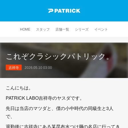
HOME
スタッフ
店舗一覧
シリーズ
イベント
これぞクラシックパトリック。
吉祥寺
2026.05.10 03:00
こんにちは。
PATRICK LABO吉祥寺のヤスダです。
先日は当店のマツダと、僕の小中時代の同級生と3人
で、
退勤後に吉祥寺にある某昆布水つけ麺の名店に行ってき