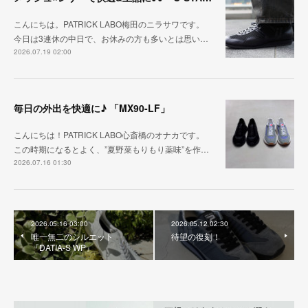
こんにちは。PATRICK LABO梅田のニラサワです。
今日は3連休の中日で、お休みの方も多いとは思い…
2026.07.19 02:00
毎日の外出を快適に♪ 「MX90-LF」
こんにちは！PATRICK LABO心斎橋のオナカです。
この時期になるとよく、”夏野菜もりもり薬味”を作…
2026.07.16 01:30
2026.05.16 03:00
2026.05.12 02:30
唯一無二のシルエット
待望の復刻！
『DATIA-S WP』