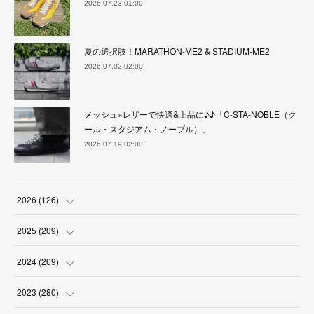
2026.07.23 01:00
夏の選択肢！MARATHON-ME2 & STADIUM-ME2
2026.07.02 02:00
メッシュ×レザーで快適&上品に♪♪「C-STA-NOBLE（ク
ール・スタジアム・ノーブル）」
2026.07.19 02:00
2026
(
126
)
(
4
)
2025
(
209
)
(
17
)
(
18
)
2024
(
209
)
(
17
)
(
17
)
(
19
)
2023
(
280
)