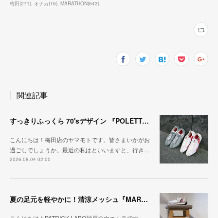
梅田
(
271
)
オナカ
(
16
)
MARATHON
(
643
)
関連記事
すっきりふっくら 70'sデザイン 『POLETTA（ポレッタ）』
こんにちは！梅田店のヤマモトです。皆さまいかがお
過ごしでしょうか。最近の私はといいますと、行き…
2026.08.04 02:00
夏の足元を軽やかに！清涼メッシュ『MARATHON-ME2』
こんにちは！PATRICK LABO神戸のウエムラです。