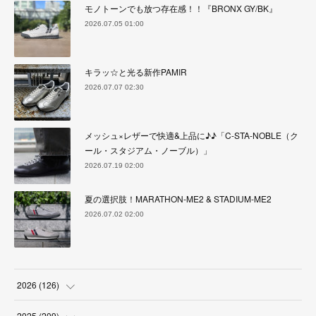
モノトーンでも放つ存在感！！『BRONX GY/BK』
2026.07.05 01:00
キラッ☆と光る新作PAMIR
2026.07.07 02:30
メッシュ×レザーで快適&上品に♪♪「C-STA-NOBLE（ク
ール・スタジアム・ノーブル）」
2026.07.19 02:00
夏の選択肢！MARATHON-ME2 & STADIUM-ME2
2026.07.02 02:00
2026
(
126
)
(
4
)
2025
(
209
)