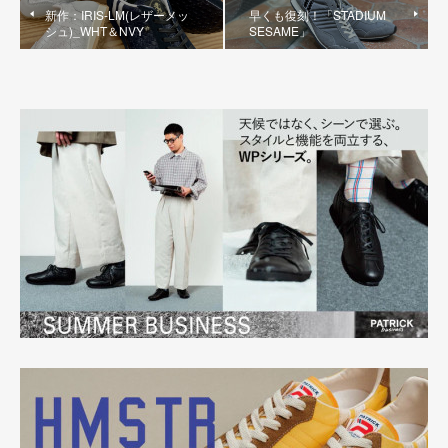
新作：IRIS-LM(レザーメッ
早くも復刻！「STADIUM
シュ)_WHT＆NVY
SESAME」