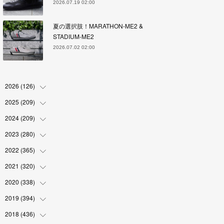
2026.07.19 02:00
夏の選択肢！MARATHON-ME2 &
STADIUM-ME2
2026.07.02 02:00
2026
(
126
)
2025
(
209
(
4
)
)
(
17
)
2024
(
209
(
18
)
)
(
17
)
(
17
)
2023
(
280
(
19
)
)
(
19
)
(
18
)
(
18
)
2022
(
365
(
19
)
)
(
17
)
(
17
)
(
17
)
(
17
)
2021
(
320
(
31
)
)
(
18
)
(
18
)
(
16
)
(
18
)
(
30
)
2020
(
338
(
24
)
)
(
16
)
(
18
)
(
18
)
(
17
)
(
30
)
(
24
)
2019
(
394
(
25
)
)
(
18
)
(
18
)
(
17
)
(
18
)
(
30
)
(
29
)
(
26
)
2018
(
436
(
29
)
)