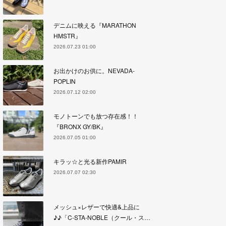
デニムに映える『MARATHON
HMSTR』
2026.07.23 01:00
お出かけのお供に。NEVADA-
POPLIN
2026.07.12 02:00
モノトーンでも放つ存在感！！
『BRONX GY/BK』
2026.07.05 01:00
キラッ☆と光る新作PAMIR
2026.07.07 02:30
メッシュ×レザーで快適&上品に
♪♪「C-STA-NOBLE（クール・ス…