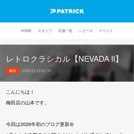
HOME
スタッフ
店舗一覧
シリーズ
イベント
レトロクラシカル【NEVADA Ⅱ】
梅田
2026.01.29 02:00
こんにちは！
梅田店の山本です。
今回は2026年初のブログ更新🌼