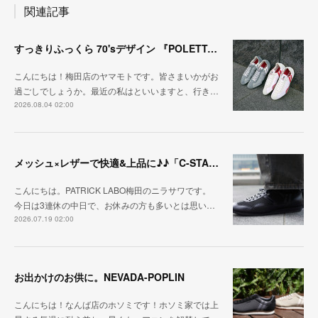
関連記事
すっきりふっくら 70'sデザイン 『POLETTA（ポレッタ）』
こんにちは！梅田店のヤマモトです。皆さまいかがお
過ごしでしょうか。最近の私はといいますと、行き…
2026.08.04 02:00
メッシュ×レザーで快適&上品に♪♪「C-STA-NOBLE（クール・スタジアム・ノーブル）」
こんにちは。PATRICK LABO梅田のニラサワです。
今日は3連休の中日で、お休みの方も多いとは思い…
2026.07.19 02:00
お出かけのお供に。NEVADA-POPLIN
こんにちは！なんば店のホソミです！ホソミ家では上