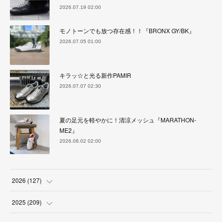
2026.07.19 02:00
モノトーンでも放つ存在感！！『BRONX GY/BK』
2026.07.05 01:00
キラッ☆と光る新作PAMIR
2026.07.07 02:30
夏の足元を軽やかに！清涼メッシュ『MARATHON-
ME2』
2026.08.02 02:00
2026
(
127
)
(
5
)
2025
(
209
)