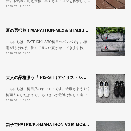
昇する気温に耐え兼ね、早くもエアコンを解禁して…
2026.07.12 02:00
夏の選択肢！MARATHON-ME2 & STADIUM-ME2
こんにちは！PATRICK LABO梅田のバンバです。梅
雨が明ければ、暑くて長～い夏がやってきますね。…
2026.07.02 02:00
大人の品格漂う『IRIS-SH（アイリス・シープ）』
こんにちは！梅田店のヤマモトです。近畿もようやく
梅雨入りしたようで、そのせいか最近は涼しく過ご…
2026.06.14 02:00
親子でPATRICK🎶MARATHON-V2 MIMOSA・BOUQUE