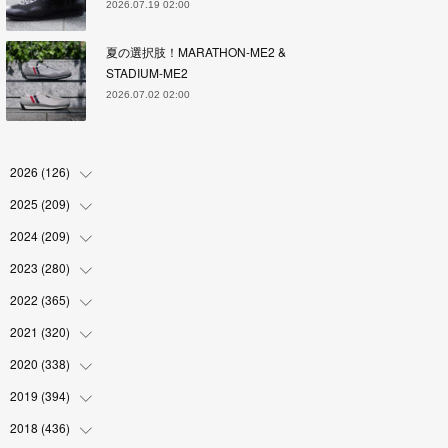
2026.07.19 02:00
夏の選択肢！MARATHON-ME2 &
STADIUM-ME2
2026.07.02 02:00
2026
(
126
)
2025
(
209
(
4
)
)
(
17
)
2024
(
209
(
18
)
)
(
17
)
(
17
)
2023
(
280
(
19
)
)
(
19
)
(
18
)
(
18
)
2022
(
365
(
19
)
)
(
17
)
(
17
)
(
17
)
(
17
)
2021
(
320
(
31
)
)
(
18
)
(
18
)
(
16
)
(
18
)
(
30
)
2020
(
338
(
24
)
)
(
16
)
(
18
)
(
18
)
(
17
)
(
30
)
(
24
)
2019
(
394
(
25
)
)
(
18
)
(
18
)
(
17
)
(
18
)
(
30
)
(
29
)
(
26
)
2018
(
436
(
29
)
)