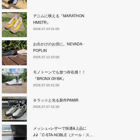
デニムに映える『MARATHON
HMSTR』
2026.07.23 01:00
お出かけのお供に。NEVADA-
POPLIN
2026.07.12 02:00
モノトーンでも放つ存在感！！
『BRONX GY/BK』
2026.07.05 01:00
キラッ☆と光る新作PAMIR
2026.07.07 02:30
メッシュ×レザーで快適&上品に
♪♪「C-STA-NOBLE（クール・ス…