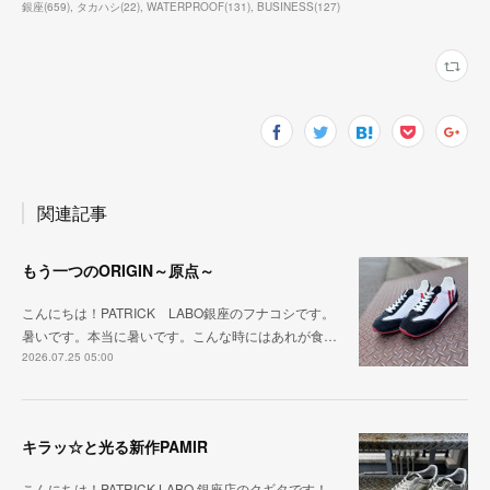
銀座
(
659
)
タカハシ
(
22
)
WATERPROOF
(
131
)
BUSINESS
(
127
)
関連記事
もう一つのORIGIN～原点～
こんにちは！PATRICK LABO銀座のフナコシです。
暑いです。本当に暑いです。こんな時にはあれが食…
2026.07.25 05:00
キラッ☆と光る新作PAMIR
こんにちは！PATRICK LABO 銀座店のクギタです！