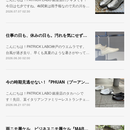
今日は七夕ですね。🎋関東は雨予報なので天の川を…
2026.07.07 02:30
仕事の日も、休みの日も。汚れを気にせず毎日履ける『PUNCH-WP_WHT』
こんにちは！PATRICK LABO神戸のウエムラです。
台風が過ぎ去り、早くも真夏のような暑さがやって…
2026.06.30 02:00
今の時期見逃せない！『PHUAN（プーアン）』
こんにちは！PATRICK LABO 銀座店のタカハシで
す！先日、某イタリアンファミリーレストランチェ…
2026.06.21 07:00
雨ニモ履ケル、ビジネスニモ履ケル『MARARAIN BLK』