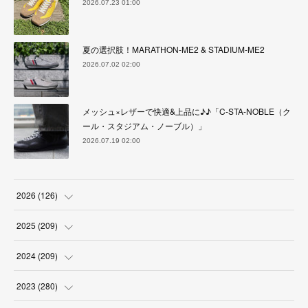
2026.07.23 01:00
夏の選択肢！MARATHON-ME2 & STADIUM-ME2
2026.07.02 02:00
メッシュ×レザーで快適&上品に♪♪「C-STA-NOBLE（ク
ール・スタジアム・ノーブル）」
2026.07.19 02:00
2026
(
126
)
(
4
)
2025
(
209
)
(
17
)
(
18
)
2024
(
209
)
(
17
)
(
17
)
(
19
)
2023
(
280
)