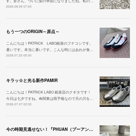
す。皆さん、ついに梨の季節になりましたね。私の…
2026.08.09 07:00
もう一つのORIGIN～原点～
こんにちは！PATRICK LABO銀座のフナコシです。
暑いです。本当に暑いです。こんな時にはあれが食…
2026.07.25 05:00
キラッ☆と光る新作PAMIR
こんにちは！PATRICK LABO 銀座店のクギタです！
今日は七夕ですね。🎋関東は雨予報なので天の川を…
2026.07.07 02:30
今の時期見逃せない！『PHUAN（プーアン）』