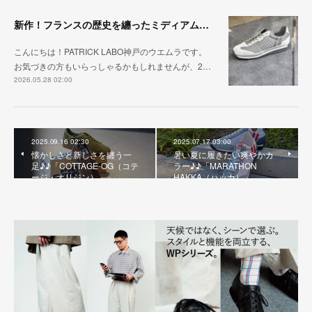
新作！フランスの歴史を纏ったミディアムグレー「MARATHON_CASTLE」
こんにちは！PATRICK LABO神戸のウエムラです。
お気づきの方もいらっしゃるかもしれませんが、2…
2026.05.28 02:00
2025.09.16 02:30
2025.07.17 03:00
懐かしさと新しさを纏う一
暑い夏に履きたい爽やかカ
足♪♪「COTTAGE-OG（コテ
ラー♪♪「MARATHON
ージ・オリジン）」」
HAKKA（ハッカ）」