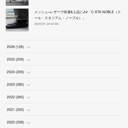
メッシュ×レザーで快適&上品に♪♪「C-STA-NOBLE（ク
ール・スタジアム・ノーブル）」
2026.07.19 02:00
2026
(
126
)
(
4
)
2025
(
209
)
(
17
)
(
18
)
2024
(
209
)
(
17
)
(
17
)
(
19
)
2023
(
280
)
(
19
)
(
18
)
(
18
)
(
19
)
2022
(
365
)
(
17
)
(
17
)
(
17
)
(
17
)
(
31
)
2021
(
320
)
(
18
)
(
18
)
(
16
)
(
18
)
(
30
)
(
24
)
2020
(
338
)