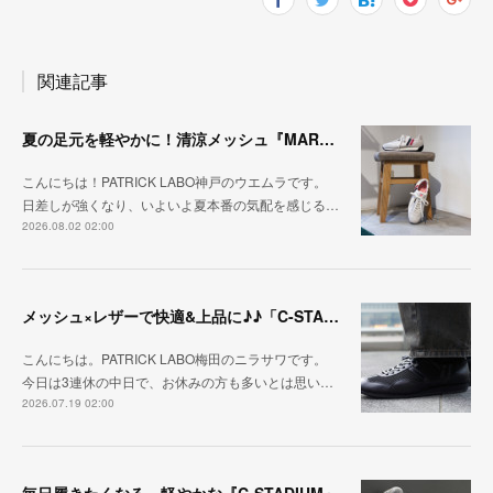
関連記事
夏の足元を軽やかに！清涼メッシュ『MARATHON-ME2』
こんにちは！PATRICK LABO神戸のウエムラです。
日差しが強くなり、いよいよ夏本番の気配を感じる…
2026.08.02 02:00
メッシュ×レザーで快適&上品に♪♪「C-STA-NOBLE（クール・スタジアム・ノーブル）」
こんにちは。PATRICK LABO梅田のニラサワです。
今日は3連休の中日で、お休みの方も多いとは思い…
2026.07.19 02:00