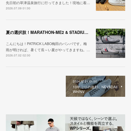
先日初の草津温泉旅行に行ってきました！現地に着…
2026.07.09 01:00
夏の選択肢！MARATHON-ME2 & STADIUM-ME2
こんにちは！PATRICK LABO梅田のバンバです。梅
雨が明ければ、暑くて長～い夏がやってきますね。…
2026.07.02 02:00
2024.12.21 01:00
10年ぶりの復刻 NEVADAⅡ
WH/NV