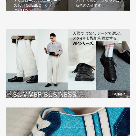
トリコロールのシューレー
とにかく軽い。スタジアム
ス♪♪「QUEBEC（ケベッ
新色の入荷です！
ク）FRN」