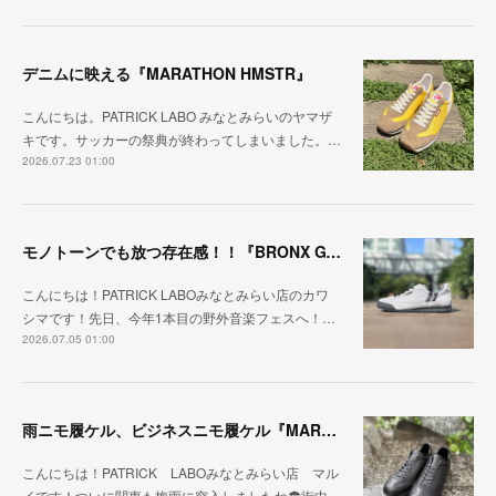
デニムに映える『MARATHON HMSTR』
こんにちは。PATRICK LABO みなとみらいのヤマザ
キです。サッカーの祭典が終わってしまいました。…
2026.07.23 01:00
モノトーンでも放つ存在感！！『BRONX GY/BK』
こんにちは！PATRICK LABOみなとみらい店のカワ
シマです！先日、今年1本目の野外音楽フェスへ！…
2026.07.05 01:00
雨ニモ履ケル、ビジネスニモ履ケル『MARARAIN BLK』
こんにちは！PATRICK LABOみなとみらい店 マル
イです！ついに関東も梅雨に突入しましたね☂街中…