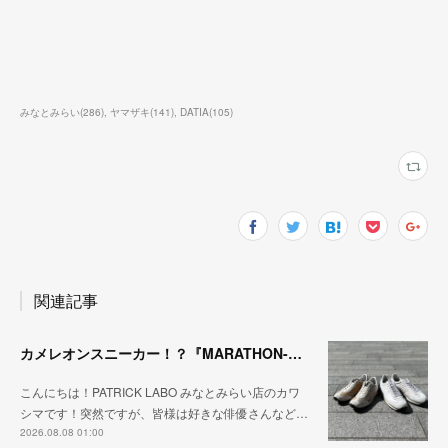
みなとみらい
(
286
)
ヤマザキ
(
141
)
DATIA
(
105
)
関連記事
カメレオンスニーカー！？『MARATHON-NTRAL』『STADIUM-NTRAL』
こんにちは！PATRICK LABO みなとみらい店のカワ
シマです！突然ですが、皆様は好きな俳優さんなど…
2026.08.08 01:00