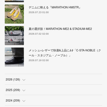
デニムに映える『MARATHON HMSTR』
2026.07.23 01:00
夏の選択肢！MARATHON-ME2 & STADIUM-ME2
2026.07.02 02:00
メッシュ×レザーで快適&上品に♪♪「C-STA-NOBLE（ク
ール・スタジアム・ノーブル）」
2026.07.19 02:00
2026
(
126
)
(
4
)
2025
(
209
)
(
17
)
(
18
)
2024
(
209
)