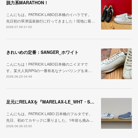
脱力系MARATHON！
こんにちは。PATRICK LABO日本橋のイハラです。
先日初の草津温泉旅行に行ってきました！現地に着…
2026.07.09 01:00
きれいめの定番：SANGER_ホワイト
こんにちは！PATRICK LABO日本橋のニイヌマで
す。某大人気RPGの一番有名なナンバリングを未…
2026.06.23 04:49
足元にRELAXを『MARELAX-LE_WHT・SAX』
こんにちは。PATRICK LABO 日本橋のフルタです。
先日、初めてカヤックに乗りました。1年前も挑み…
2026.06.06 03:00