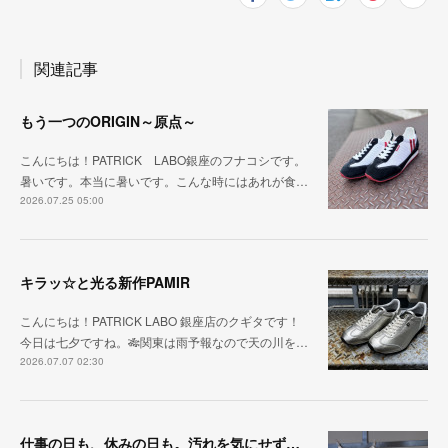
関連記事
もう一つのORIGIN～原点～
こんにちは！PATRICK LABO銀座のフナコシです。
暑いです。本当に暑いです。こんな時にはあれが食…
2026.07.25 05:00
キラッ☆と光る新作PAMIR
こんにちは！PATRICK LABO 銀座店のクギタです！
今日は七夕ですね。🎋関東は雨予報なので天の川を…
2026.07.07 02:30
仕事の日も、休みの日も。汚れを気にせず毎日履ける『PUNCH-WP_WHT』