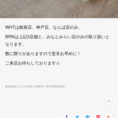
WHTは銀座店、神戸店、なんば店のみ、
BRNは上記3店舗と、みなとみらい店のみの取り扱いと
なります。
数に限りがありますので是非お早めに！
ご来店お待ちしております☆
銀座
(
659
)
スズキ
(
295
)
PUNCH／St.PUNCH
(
240
)