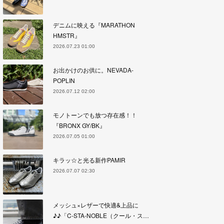
デニムに映える『MARATHON
HMSTR』
2026.07.23 01:00
お出かけのお供に。NEVADA-
POPLIN
2026.07.12 02:00
モノトーンでも放つ存在感！！
『BRONX GY/BK』
2026.07.05 01:00
キラッ☆と光る新作PAMIR
2026.07.07 02:30
メッシュ×レザーで快適&上品に
♪♪「C-STA-NOBLE（クール・ス…