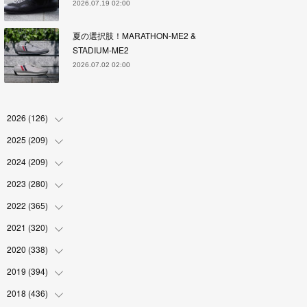
2026.07.19 02:00
夏の選択肢！MARATHON-ME2 &
STADIUM-ME2
2026.07.02 02:00
2026
(
126
)
2025
(
209
(
4
)
)
(
17
)
2024
(
209
(
18
)
)
(
17
)
(
17
)
2023
(
280
(
19
)
)
(
19
)
(
18
)
(
18
)
2022
(
365
(
19
)
)
(
17
)
(
17
)
(
17
)
(
17
)
2021
(
320
(
31
)
)
(
18
)
(
18
)
(
16
)
(
18
)
(
30
)
2020
(
338
(
24
)
)
(
16
)
(
18
)
(
18
)
(
17
)
(
30
)
(
24
)
2019
(
394
(
25
)
)
(
18
)
(
18
)
(
17
)
(
18
)
(
30
)
(
29
)
(
26
)
2018
(
436
(
29
)
)