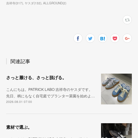
吉祥寺
(
317
)
ヤスダ
(
132
)
ALLGROUND
(
2
)
関連記事
さっと履ける、さっと脱げる。
こんにちは。PATRICK LABO 吉祥寺のヤスダです。
先日、柄にもなく自宅庭でプランター菜園を始めよ…
2026.08.01 07:00
素材で選ぶ。