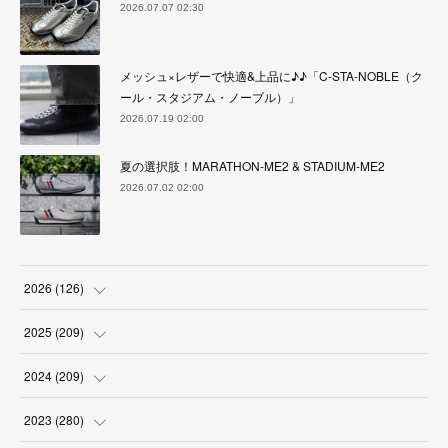
2026.07.07 02:30
メッシュ×レザーで快適&上品に♪♪「C-STA-NOBLE（ク
ール・スタジアム・ノーブル）」
2026.07.19 02:00
夏の選択肢！MARATHON-ME2 & STADIUM-ME2
2026.07.02 02:00
2026
(
126
)
(
4
)
2025
(
209
)
(
17
)
(
18
)
2024
(
209
)
(
17
)
(
17
)
(
19
)
2023
(
280
)