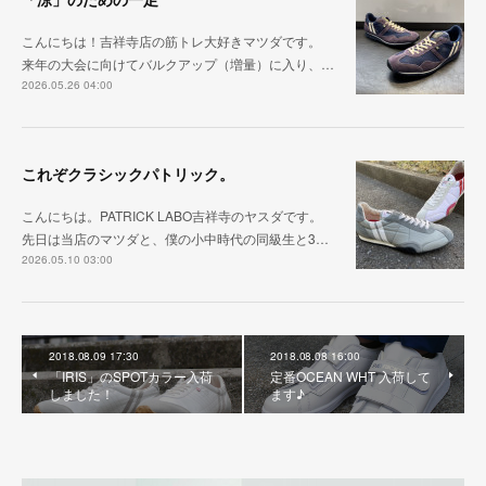
こんにちは！吉祥寺店の筋トレ大好きマツダです。
来年の大会に向けてバルクアップ（増量）に入り、…
2026.05.26 04:00
これぞクラシックパトリック。
こんにちは。PATRICK LABO吉祥寺のヤスダです。
先日は当店のマツダと、僕の小中時代の同級生と3…
2026.05.10 03:00
2018.08.09 17:30
2018.08.08 16:00
「IRIS」のSPOTカラー入荷
定番OCEAN WHT 入荷して
しました！
ます♪