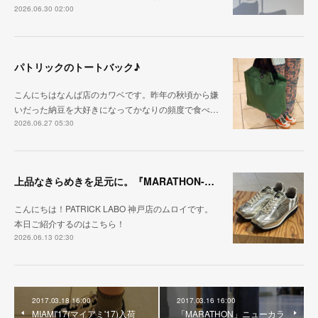
2026.06.30 02:00
パトリックのトートバック♪
こんにちはなんば店のカワベです。昨年の秋頃から嫌
いだった納豆を大好きになってかなりの頻度で食べ…
2026.06.27 05:30
上品なきらめきを足元に。『MARATHON-HAKU』
こんにちは！PATRICK LABO 神戸店のムロイです。
本日ご紹介するのはこちら！
2026.06.13 02:30
2017.03.18 16:00
2017.03.16 16:00
MIAMI'17(マイアミ'17)入荷
「MARATHON」ニューカラ