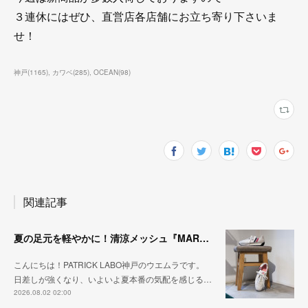
３連休にはぜひ、直営店各店舗にお立ち寄り下さいま
せ！
神戸
(
1165
)
カワベ
(
285
)
OCEAN
(
98
)
関連記事
夏の足元を軽やかに！清涼メッシュ『MARATHON-ME2』
こんにちは！PATRICK LABO神戸のウエムラです。
日差しが強くなり、いよいよ夏本番の気配を感じる…
2026.08.02 02:00