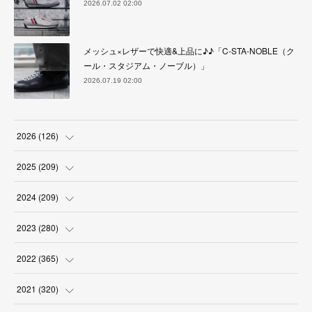
2026.07.02 02:00
メッシュ×レザーで快適&上品に♪♪「C-STA-NOBLE（ク
ール・スタジアム・ノーブル）」
2026.07.19 02:00
2026
(
126
)
(
4
)
2025
(
209
)
(
17
)
(
18
)
2024
(
209
)
(
17
)
(
17
)
(
19
)
2023
(
280
)
(
19
)
(
18
)
(
18
)
(
19
)
2022
(
365
)
(
17
)
(
17
)
(
17
)
(
17
)
(
31
)
2021
(
320
)
(
18
)