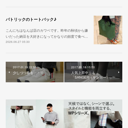
パトリックのトートバック♪
こんにちはなんば店のカワベです。昨年の秋頃から嫌
いだった納豆を大好きになってかなりの頻度で食べ…
2026.06.27 05:30
2017.01.19 22:51
2017.01.18 15:00
少しづつ春を・・☆
人気上昇中！！
「SANGER（サンガー）」