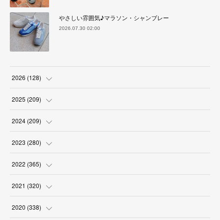
やさしい雰囲気♪マラソン・シャンブレー
2026.07.30 02:00
2026
(
128
)
(
6
)
2025
(
209
)
(
17
)
(
18
)
2024
(
209
)
(
17
)
(
17
)
(
19
)
2023
(
280
)
(
19
)
(
18
)
(
18
)
(
19
)
2022
(
365
)
(
17
)
(
17
)
(
17
)
(
17
)
(
31
)
2021
(
320
)
(
18
)
(
18
)
(
16
)
(
18
)
(
30
)
(
24
)
2020
(
338
)