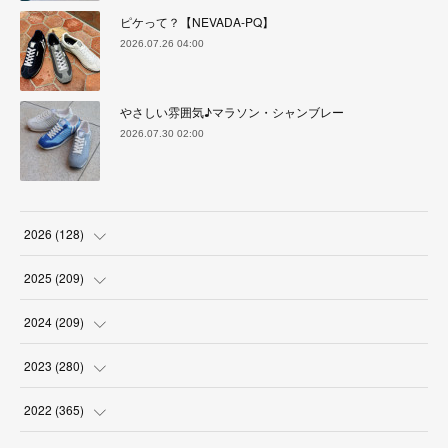
ピケって？【NEVADA-PQ】
2026.07.26 04:00
やさしい雰囲気♪マラソン・シャンブレー
2026.07.30 02:00
2026
(
128
)
(
6
)
2025
(
209
)
(
17
)
(
18
)
2024
(
209
)
(
17
)
(
17
)
(
19
)
2023
(
280
)
(
19
)
(
18
)
(
18
)
(
19
)
2022
(
365
)
(
17
)
(
17
)