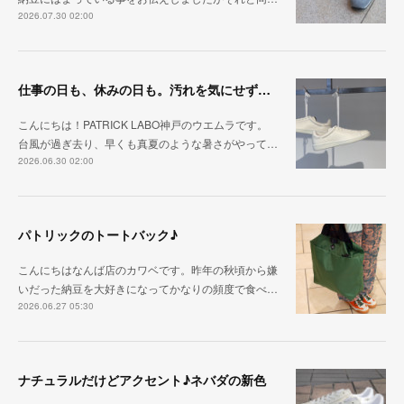
2026.07.30 02:00
仕事の日も、休みの日も。汚れを気にせず毎日履ける『PUNCH-WP_WHT』
こんにちは！PATRICK LABO神戸のウエムラです。
台風が過ぎ去り、早くも真夏のような暑さがやって…
2026.06.30 02:00
パトリックのトートバック♪
こんにちはなんば店のカワベです。昨年の秋頃から嫌
いだった納豆を大好きになってかなりの頻度で食べ…
2026.06.27 05:30
ナチュラルだけどアクセント♪ネバダの新色