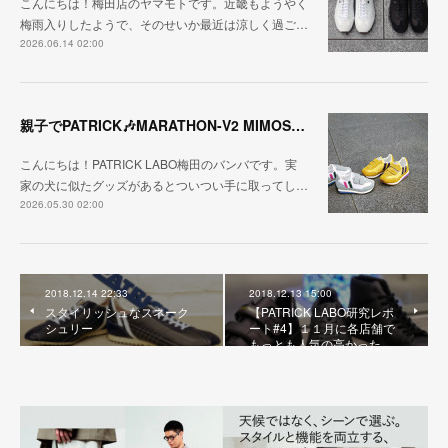
こんにちは！梅田店のヤマモトです。近畿もようやく
梅雨入りしたようで、そのせいか最近は涼しく過ご…
2026.06.14 02:00
親子でPATRICK🎶MARATHON-V2 MIMOSA・BOUQUE
こんにちは！PATRICK LABO梅田のバンバです。実
家の犬に似たグッズがあるとついつい手に取ってし…
2026.05.30 02:00
2018.12.14 22:33
2018.12.13 15:00
スタイリッシュなスネーク
【PATRICK LABO研究レポ
シュリー
ート#4】１１月に各店舗で
もっとも人気の高かった…