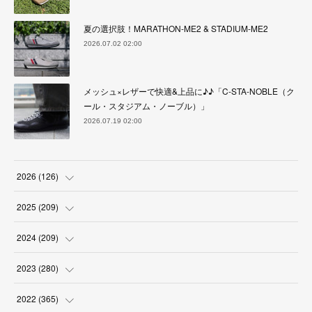
夏の選択肢！MARATHON-ME2 & STADIUM-ME2
2026.07.02 02:00
メッシュ×レザーで快適&上品に♪♪「C-STA-NOBLE（ク
ール・スタジアム・ノーブル）」
2026.07.19 02:00
2026
(
126
)
(
4
)
2025
(
209
)
(
17
)
(
18
)
2024
(
209
)
(
17
)
(
17
)
(
19
)
2023
(
280
)
(
19
)
(
18
)
(
18
)
(
19
)
2022
(
365
)