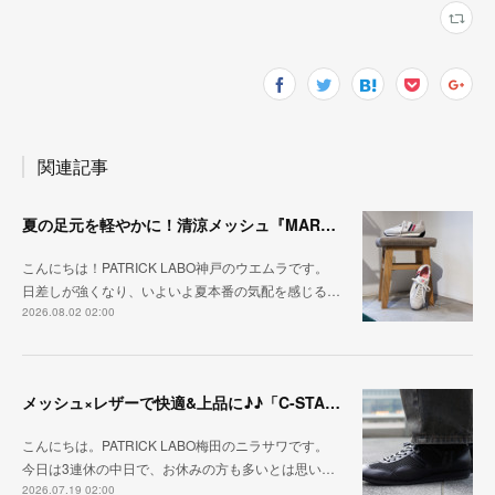
関連記事
夏の足元を軽やかに！清涼メッシュ『MARATHON-ME2』
こんにちは！PATRICK LABO神戸のウエムラです。
日差しが強くなり、いよいよ夏本番の気配を感じる…
2026.08.02 02:00
メッシュ×レザーで快適&上品に♪♪「C-STA-NOBLE（クール・スタジアム・ノーブル）」
こんにちは。PATRICK LABO梅田のニラサワです。
今日は3連休の中日で、お休みの方も多いとは思い…
2026.07.19 02:00