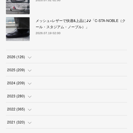
2026.07.02 02:00
メッシュ×レザーで快適&上品に♪♪「C-STA-NOBLE（ク
ール・スタジアム・ノーブル）」
2026.07.19 02:00
2026
(
126
)
(
4
)
2025
(
209
)
(
17
)
(
18
)
2024
(
209
)
(
17
)
(
17
)
(
19
)
2023
(
280
)
(
19
)
(
18
)
(
18
)
(
19
)
2022
(
365
)
(
17
)
(
17
)
(
17
)
(
17
)
(
31
)
2021
(
320
)
(
18
)
(
18
)
(
16
)