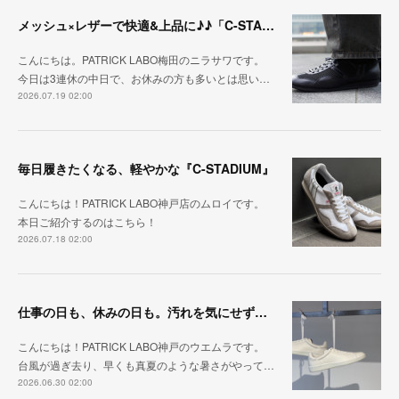
メッシュ×レザーで快適&上品に♪♪「C-STA-NOBLE（クール・スタジアム・ノーブル）」
こんにちは。PATRICK LABO梅田のニラサワです。
今日は3連休の中日で、お休みの方も多いとは思い…
2026.07.19 02:00
毎日履きたくなる、軽やかな『C-STADIUM』
こんにちは！PATRICK LABO神戸店のムロイです。
本日ご紹介するのはこちら！
2026.07.18 02:00
仕事の日も、休みの日も。汚れを気にせず毎日履ける『PUNCH-WP_WHT』
こんにちは！PATRICK LABO神戸のウエムラです。
台風が過ぎ去り、早くも真夏のような暑さがやって…
2026.06.30 02:00