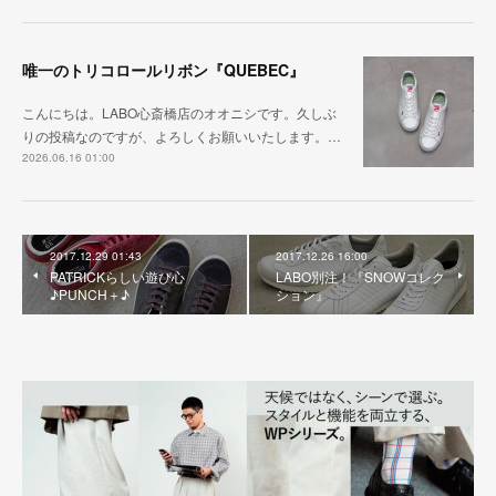
唯一のトリコロールリボン『QUEBEC』
こんにちは。LABO心斎橋店のオオニシです。久しぶ
りの投稿なのですが、よろしくお願いいたします。…
2026.06.16 01:00
2017.12.29 01:43
2017.12.26 16:00
PATRICKらしい遊び心
LABO別注！『SNOWコレク
♪PUNCH＋♪
ション』