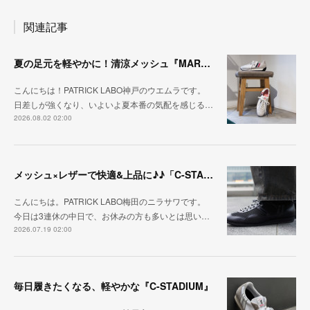
関連記事
夏の足元を軽やかに！清涼メッシュ『MARATHON-ME2』
こんにちは！PATRICK LABO神戸のウエムラです。
日差しが強くなり、いよいよ夏本番の気配を感じる…
2026.08.02 02:00
メッシュ×レザーで快適&上品に♪♪「C-STA-NOBLE（クール・スタジアム・ノーブル）」
こんにちは。PATRICK LABO梅田のニラサワです。
今日は3連休の中日で、お休みの方も多いとは思い…
2026.07.19 02:00
毎日履きたくなる、軽やかな『C-STADIUM』