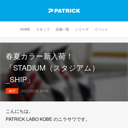
HOME
スタッフ
店舗一覧
シリーズ
イベント
春夏カラー新入荷！
「STADIUM（スタジアム）
_SHIP」
神戸
2017.03.01 20:01
こんにちは。
PATRICK LABO KOBE のニラサワです。