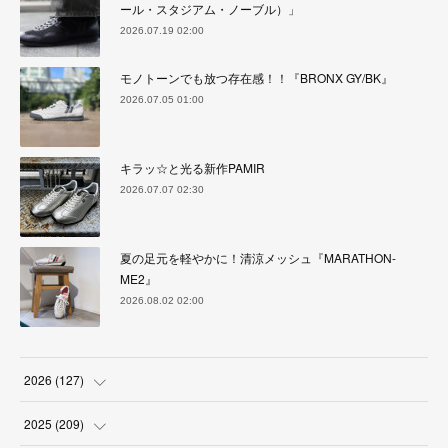
ール・スタジアム・ノーブル）」
2026.07.19 02:00
モノトーンでも放つ存在感！！『BRONX GY/BK』
2026.07.05 01:00
キラッ☆と光る新作PAMIR
2026.07.07 02:30
夏の足元を軽やかに！清涼メッシュ『MARATHON-
ME2』
2026.08.02 02:00
2026
(
127
)
(
5
)
2025
(
209
)