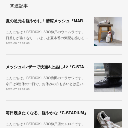
関連記事
夏の足元を軽やかに！清涼メッシュ『MARATHON-ME2』
こんにちは！PATRICK LABO神戸のウエムラです。
日差しが強くなり、いよいよ夏本番の気配を感じる…
2026.08.02 02:00
メッシュ×レザーで快適&上品に♪♪「C-STA-NOBLE（クール・スタジアム・ノーブル）」
こんにちは。PATRICK LABO梅田のニラサワです。
今日は3連休の中日で、お休みの方も多いとは思い…
2026.07.19 02:00
毎日履きたくなる、軽やかな『C-STADIUM』
こんにちは！PATRICK LABO神戸店のムロイです。