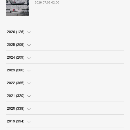
2026.07.02 02:00
2026
(
126
)
(
4
)
2025
(
209
)
(
17
)
(
18
)
2024
(
209
)
(
17
)
(
17
)
(
19
)
2023
(
280
)
(
19
)
(
18
)
(
18
)
(
19
)
2022
(
365
)
(
17
)
(
17
)
(
17
)
(
17
)
(
31
)
2021
(
320
)
(
18
)
(
18
)
(
16
)
(
18
)
(
30
)
(
24
)
2020
(
338
)
(
16
)
(
18
)
(
18
)
(
17
)
(
30
)
(
24
)
(
25
)
2019
(
394
)
(
18
)
(
18
)