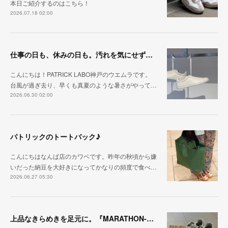
本日ご紹介するのはこちら！
2026.07.18 02:00
仕事の日も、休みの日も。汚れを気にせず毎日履ける『PUNCH-WP_WHT』
こんにちは！PATRICK LABO神戸のウエムラです。
台風が過ぎ去り、早くも真夏のような暑さがやって…
2026.06.30 02:00
パトリックのトートバック♪
こんにちはなんば店のカワベです。昨年の秋頃から嫌
いだった納豆を大好きになってかなりの頻度で食べ…
2026.06.27 05:30
上品なきらめきを足元に。『MARATHON-HAKU』