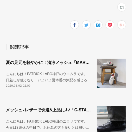
関連記事
夏の足元を軽やかに！清涼メッシュ『MARATHON-ME2』
こんにちは！PATRICK LABO神戸のウエムラです。
日差しが強くなり、いよいよ夏本番の気配を感じる…
2026.08.02 02:00
メッシュ×レザーで快適&上品に♪♪「C-STA-NOBLE（クール・スタジアム・ノーブル）」
こんにちは。PATRICK LABO梅田のニラサワです。
今日は3連休の中日で、お休みの方も多いとは思い…