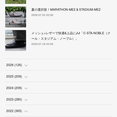
夏の選択肢！MARATHON-ME2 & STADIUM-ME2
2026.07.02 02:00
メッシュ×レザーで快適&上品に♪♪「C-STA-NOBLE（ク
ール・スタジアム・ノーブル）」
2026.07.19 02:00
2026
(
126
)
(
4
)
2025
(
209
)
(
17
)
(
18
)
2024
(
209
)
(
17
)
(
17
)
(
19
)
2023
(
280
)
(
19
)
(
18
)
(
18
)
(
19
)
2022
(
365
)