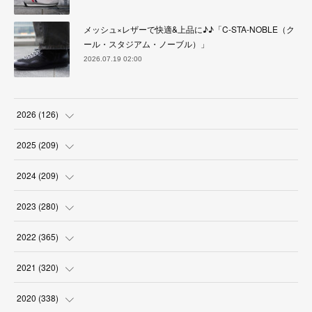
メッシュ×レザーで快適&上品に♪♪「C-STA-NOBLE（ク
ール・スタジアム・ノーブル）」
2026.07.19 02:00
2026
(
126
)
(
4
)
2025
(
209
)
(
17
)
(
18
)
2024
(
209
)
(
17
)
(
17
)
(
19
)
2023
(
280
)
(
19
)
(
18
)
(
18
)
(
19
)
2022
(
365
)
(
17
)
(
17
)
(
17
)
(
17
)
(
31
)
2021
(
320
)
(
18
)
(
18
)
(
16
)
(
18
)
(
30
)
(
24
)
2020
(
338
)