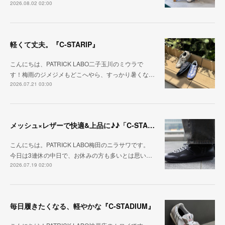
2026.08.02 02:00
軽くて丈夫。『C-STARIP』
こんにちは、PATRICK LABO二子玉川のミウラで
す！梅雨のジメジメもどこへやら、すっかり暑くな…
2026.07.21 03:00
メッシュ×レザーで快適&上品に♪♪「C-STA-NOBLE（クール・スタジアム・ノーブル）」
こんにちは。PATRICK LABO梅田のニラサワです。
今日は3連休の中日で、お休みの方も多いとは思い…
2026.07.19 02:00
毎日履きたくなる、軽やかな『C-STADIUM』