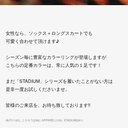
女性なら、ソックス＋ロングスカートでも
可愛く合わせて頂けます♪
シーズン毎に豊富なカラーリングが登場しますが
こちらの定番カラーは、常に人気の１足です！
まだ「STADIUM」シリーズを履いたことがない方は
是非一度お試しくださいませ。
皆様のご来店を、お待ち致しております!!
神戸
(
1165
)
ニラサワ
(
288
)
APPAREL
(
129
)
STADIUM
(
361
)