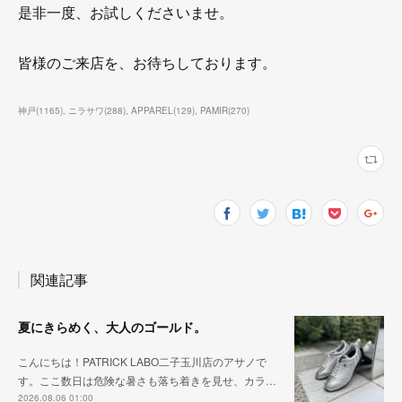
是非一度、お試しくださいませ。
皆様のご来店を、お待ちしております。
神戸
(
1165
)
ニラサワ
(
288
)
APPAREL
(
129
)
PAMIR
(
270
)
関連記事
夏にきらめく、大人のゴールド。
こんにちは！PATRICK LABO二子玉川店のアサノで
す。ここ数日は危険な暑さも落ち着きを見せ、カラ…
2026.08.06 01:00