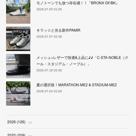
モノトーンでも放つ存在感！！『BRONX GY/BK』
2026.07.05 01:00
キラッ☆と光る新作PAMIR
2026.07.07 02:30
メッシュ×レザーで快適&上品に♪♪「C-STA-NOBLE（ク
ール・スタジアム・ノーブル）」
2026.07.19 02:00
夏の選択肢！MARATHON-ME2 & STADIUM-ME2
2026.07.02 02:00
2026
(
126
)
(
4
)
2025
(
209
)