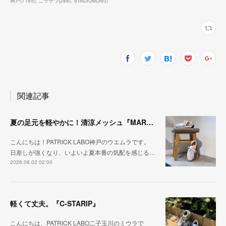
神戸
(
1165
)
ニラサワ
(
288
)
STADIUM
(
360
)
関連記事
夏の足元を軽やかに！清涼メッシュ『MARATHON-ME2』
こんにちは！PATRICK LABO神戸のウエムラです。
日差しが強くなり、いよいよ夏本番の気配を感じる…
2026.08.02 02:00
軽くて丈夫。『C-STARIP』
こんにちは、PATRICK LABO二子玉川のミウラで