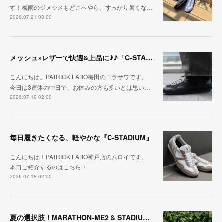
す！梅雨のジメジメもどこへやら、すっかり暑くな…
2026.07.21 03:00
メッシュ×レザーで快適&上品に♪♪「C-STA-NOBLE（クール・スタジアム・ノーブル）」
こんにちは。PATRICK LABO梅田のニラサワです。
今日は3連休の中日で、お休みの方も多いとは思い…
2026.07.19 02:00
毎日履きたくなる、軽やかな『C-STADIUM』
こんにちは！PATRICK LABO神戸店のムロイです。
本日ご紹介するのはこちら！
2026.07.18 02:00
夏の選択肢！MARATHON-ME2 & STADIUM-ME2