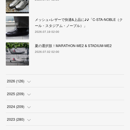
メッシュ×レザーで快適&上品に♪♪「C-STA-NOBLE（ク
ール・スタジアム・ノーブル）」
2026.07.19 02:00
夏の選択肢！MARATHON-ME2 & STADIUM-ME2
2026.07.02 02:00
2026
(
126
)
(
4
)
2025
(
209
)
(
17
)
(
18
)
2024
(
209
)
(
17
)
(
17
)
(
19
)
2023
(
280
)
(
19
)