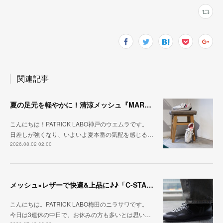
関連記事
夏の足元を軽やかに！清涼メッシュ『MARATHON-ME2』
こんにちは！PATRICK LABO神戸のウエムラです。
日差しが強くなり、いよいよ夏本番の気配を感じる…
2026.08.02 02:00
メッシュ×レザーで快適&上品に♪♪「C-STA-NOBLE（クール・スタジアム・ノーブル）」
こんにちは。PATRICK LABO梅田のニラサワです。
今日は3連休の中日で、お休みの方も多いとは思い…