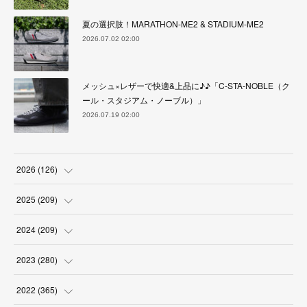
夏の選択肢！MARATHON-ME2 & STADIUM-ME2
2026.07.02 02:00
メッシュ×レザーで快適&上品に♪♪「C-STA-NOBLE（ク
ール・スタジアム・ノーブル）」
2026.07.19 02:00
2026
(
126
)
(
4
)
2025
(
209
)
(
17
)
(
18
)
2024
(
209
)
(
17
)
(
17
)
(
19
)
2023
(
280
)
(
19
)
(
18
)
(
18
)
(
19
)
2022
(
365
)