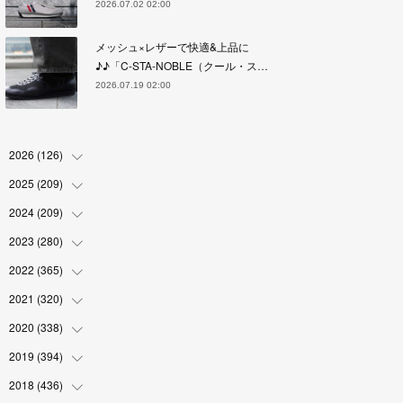
2026.07.02 02:00
メッシュ×レザーで快適&上品に
♪♪「C-STA-NOBLE（クール・ス…
2026.07.19 02:00
2026
(
126
)
2025
(
209
(
4
)
)
(
17
)
2024
(
209
(
18
)
)
(
17
)
(
17
)
2023
(
280
(
19
)
)
(
19
)
(
18
)
(
18
)
2022
(
365
(
19
)
)
(
17
)
(
17
)
(
17
)
(
17
)
2021
(
320
(
31
)
)
(
18
)
(
18
)
(
16
)
(
18
)
(
30
)
2020
(
338
(
24
)
)
(
16
)
(
18
)
(
18
)
(
17
)
(
30
)
(
24
)
2019
(
394
(
25
)
)
(
18
)
(
18
)
(
17
)
(
18
)
(
30
)
(
29
)
(
26
)
2018
(
436
(
29
)
)