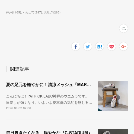
神戸
(
1165
)
ハセガワ
(
287
)
SULLY
(
266
)
関連記事
夏の足元を軽やかに！清涼メッシュ『MARATHON-ME2』
こんにちは！PATRICK LABO神戸のウエムラです。
日差しが強くなり、いよいよ夏本番の気配を感じる…
2026.08.02 02:00
毎日履きたくなる、軽やかな『C-STADIUM』