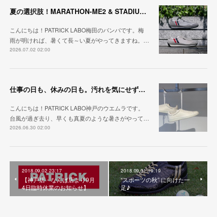
夏の選択肢！MARATHON-ME2 & STADIUM-ME2
こんにちは！PATRICK LABO梅田のバンバです。梅
雨が明ければ、暑くて長～い夏がやってきますね。…
2026.07.02 02:00
仕事の日も、休みの日も。汚れを気にせず毎日履ける『PUNCH-WP_WHT』
こんにちは！PATRICK LABO神戸のウエムラです。
台風が過ぎ去り、早くも真夏のような暑さがやって…
2026.06.30 02:00
2018.09.02 23:17
2018.09.01 19:19
【神戸店・なんば店より9月
“スポーツの秋” に向けた一
4日臨時休業のお知らせ】
足♪