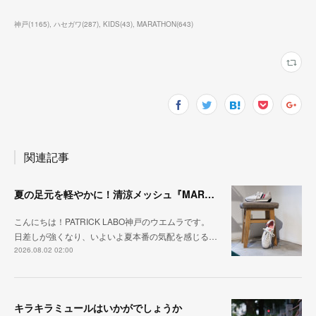
神戸
(
1165
)
ハセガワ
(
287
)
KIDS
(
43
)
MARATHON
(
643
)
関連記事
夏の足元を軽やかに！清涼メッシュ『MARATHON-ME2』
こんにちは！PATRICK LABO神戸のウエムラです。
日差しが強くなり、いよいよ夏本番の気配を感じる…
2026.08.02 02:00
キラキラミュールはいかがでしょうか