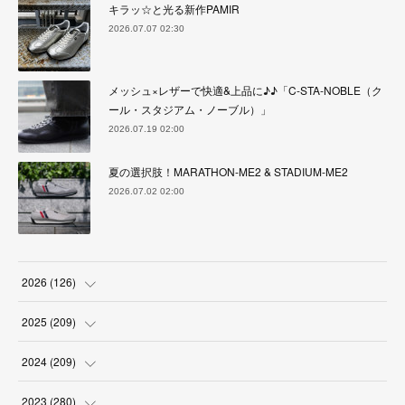
キラッ☆と光る新作PAMIR
2026.07.07 02:30
メッシュ×レザーで快適&上品に♪♪「C-STA-NOBLE（ク
ール・スタジアム・ノーブル）」
2026.07.19 02:00
夏の選択肢！MARATHON-ME2 & STADIUM-ME2
2026.07.02 02:00
2026
(
126
)
(
4
)
2025
(
209
)
(
17
)
(
18
)
2024
(
209
)
(
17
)
(
17
)
(
19
)
2023
(
280
)