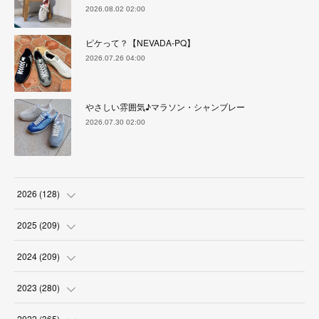
2026.08.02 02:00
ピケって？【NEVADA-PQ】
2026.07.26 04:00
やさしい雰囲気♪マラソン・シャンブレー
2026.07.30 02:00
2026
(
128
)
(
6
)
2025
(
209
)
(
17
)
(
18
)
2024
(
209
)
(
17
)
(
17
)
(
19
)
2023
(
280
)
(
19
)
(
18
)
(
18
)
(
19
)
2022
(
365
)