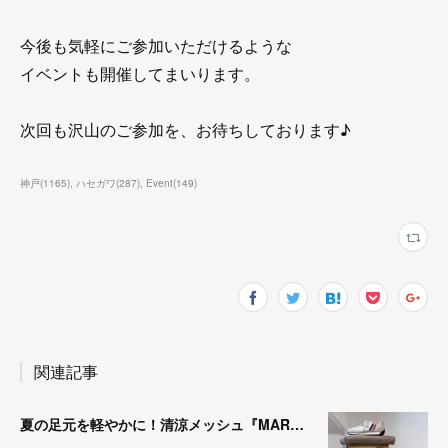
今後も気軽にご参加いただけるような
イベントも開催してまいります。
次回も沢山のご参加を、お待ちしております♪
神戸
(
1165
)
ハセガワ
(
287
)
Event
(
149
)
関連記事
夏の足元を軽やかに！清涼メッシュ『MARATHON-ME2』