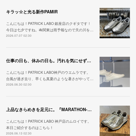
キラッ☆と光る新作PAMIR
こんにちは！PATRICK LABO 銀座店のクギタです！
今日は七夕ですね。🎋関東は雨予報なので天の川を…
2026.07.07 02:30
仕事の日も、休みの日も。汚れを気にせず毎日履ける『PUNCH-WP_WHT』
こんにちは！PATRICK LABO神戸のウエムラです。
台風が過ぎ去り、早くも真夏のような暑さがやって…
2026.06.30 02:00
上品なきらめきを足元に。『MARATHON-HAKU』
こんにちは！PATRICK LABO 神戸店のムロイです。
本日ご紹介するのはこちら！
2026.06.13 02:30