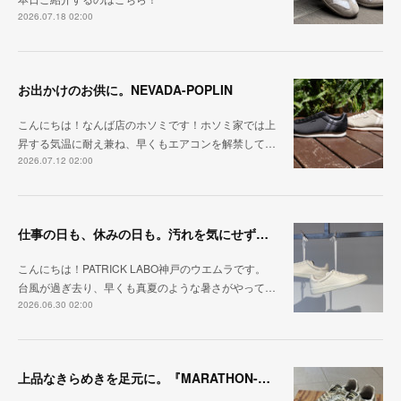
2026.07.18 02:00
お出かけのお供に。NEVADA-POPLIN
こんにちは！なんば店のホソミです！ホソミ家では上
昇する気温に耐え兼ね、早くもエアコンを解禁して…
2026.07.12 02:00
仕事の日も、休みの日も。汚れを気にせず毎日履ける『PUNCH-WP_WHT』
こんにちは！PATRICK LABO神戸のウエムラです。
台風が過ぎ去り、早くも真夏のような暑さがやって…
2026.06.30 02:00
上品なきらめきを足元に。『MARATHON-HAKU』