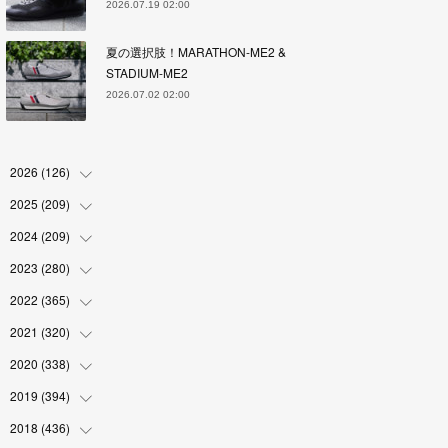
2026.07.19 02:00
夏の選択肢！MARATHON-ME2 &
STADIUM-ME2
2026.07.02 02:00
2026
(
126
)
2025
(
209
(
4
)
)
(
17
)
2024
(
209
(
18
)
)
(
17
)
(
17
)
2023
(
280
(
19
)
)
(
19
)
(
18
)
(
18
)
2022
(
365
(
19
)
)
(
17
)
(
17
)
(
17
)
(
17
)
2021
(
320
(
31
)
)
(
18
)
(
18
)
(
16
)
(
18
)
(
30
)
2020
(
338
(
24
)
)
(
16
)
(
18
)
(
18
)
(
17
)
(
30
)
(
24
)
2019
(
394
(
25
)
)
(
18
)
(
18
)
(
17
)
(
18
)
(
30
)
(
29
)
(
26
)
2018
(
436
(
29
)
)