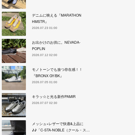
デニムに映える『MARATHON
HMSTR』
2026.07.23 01:00
お出かけのお供に。NEVADA-
POPLIN
2026.07.12 02:00
モノトーンでも放つ存在感！！
『BRONX GY/BK』
2026.07.05 01:00
キラッ☆と光る新作PAMIR
2026.07.07 02:30
メッシュ×レザーで快適&上品に
♪♪「C-STA-NOBLE（クール・ス…