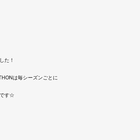
した！
THONは毎シーズンごとに
です☆