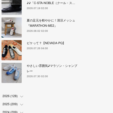
♪♪「C-STA-NOBLE（クール・ス…
2026.07.19 02:00
夏の足元を軽やかに！清涼メッシュ
『MARATHON-ME2』
2026.08.02 02:00
ピケって？【NEVADA-PQ】
2026.07.26 04:00
やさしい雰囲気♪マラソン・シャンブ
レー
2026.07.30 02:00
2026
(
128
)
2025
(
209
(
6
)
)
(
17
)
2024
(
209
(
18
)
)