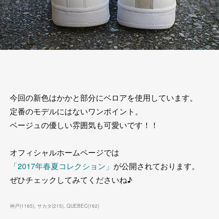
今回の新色はかかと部分にベロアを使用しています。
定番のモデルにはないワンポイント。
ベージュの優しい雰囲気も可愛いです！！
オフィシャルホームページでは
「2017年春夏コレクション」
が公開されております。
ぜひチェックしてみてくださいね♪
神戸
(
1165
)
サカタ
(
215
)
QUEBEC
(
162
)