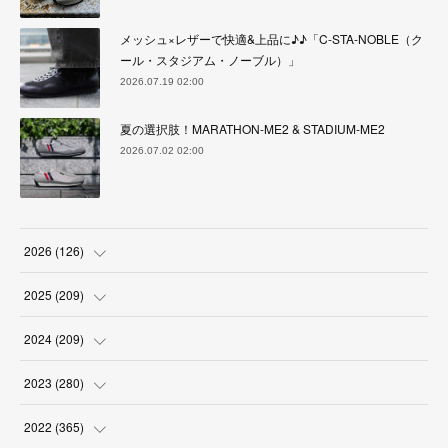
メッシュ×レザーで快適&上品に♪♪「C-STA-NOBLE（ク
ール・スタジアム・ノーブル）」
2026.07.19 02:00
夏の選択肢！MARATHON-ME2 & STADIUM-ME2
2026.07.02 02:00
2026
(
126
)
(
4
)
2025
(
209
)
(
17
)
(
18
)
2024
(
209
)
(
17
)
(
17
)
(
19
)
2023
(
280
)
(
19
)
(
18
)
(
18
)
(
19
)
2022
(
365
)