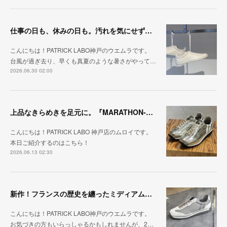
仕事の日も、休みの日も。汚れを気にせず毎日履ける『PUNCH-WP_WHT』
こんにちは！PATRICK LABO神戸のウエムラです。
台風が過ぎ去り、早くも真夏のような暑さがやって…
2026.06.30 02:00
上品なきらめきを足元に。『MARATHON-HAKU』
こんにちは！PATRICK LABO 神戸店のムロイです。
本日ご紹介するのはこちら！
2026.06.13 02:30
新作！フランスの歴史を纏ったミディアムグレー「MARATHON_CASTLE」
こんにちは！PATRICK LABO神戸のウエムラです。
お気づきの方もいらっしゃるかもしれませんが、2…