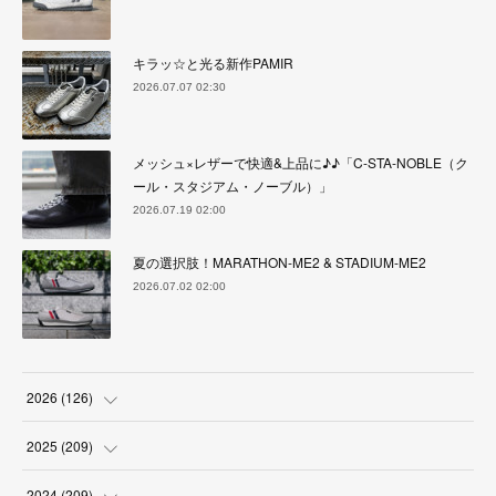
キラッ☆と光る新作PAMIR
2026.07.07 02:30
メッシュ×レザーで快適&上品に♪♪「C-STA-NOBLE（ク
ール・スタジアム・ノーブル）」
2026.07.19 02:00
夏の選択肢！MARATHON-ME2 & STADIUM-ME2
2026.07.02 02:00
2026
(
126
)
(
4
)
2025
(
209
)
(
17
)
(
18
)
2024
(
209
)