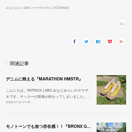
みなとみらい
(
285
)
ヤマザキ
(
141
)
OCEAN
(
98
)
関連記事
デニムに映える『MARATHON HMSTR』
こんにちは。PATRICK LABO みなとみらいのヤマザ
キです。サッカーの祭典が終わってしまいました。…
2026.07.23 01:00
モノトーンでも放つ存在感！！『BRONX GY/BK』