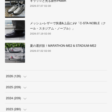
キラッ☆と光る新作PAMIR
2026.07.07 02:30
メッシュ×レザーで快適&上品に♪♪「C-STA-NOBLE（ク
ール・スタジアム・ノーブル）」
2026.07.19 02:00
夏の選択肢！MARATHON-ME2 & STADIUM-ME2
2026.07.02 02:00
2026
(
126
)
(
4
)
2025
(
209
)
(
17
)
(
18
)
2024
(
209
)
(
17
)
(
17
)
(
19
)
2023
(
280
)