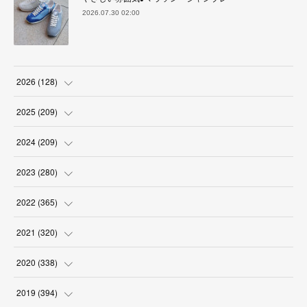
2026.07.30 02:00
2026
(
128
)
(
6
)
2025
(
209
)
(
17
)
(
18
)
2024
(
209
)
(
17
)
(
17
)
(
19
)
2023
(
280
)
(
19
)
(
18
)
(
18
)
(
19
)
2022
(
365
)
(
17
)
(
17
)
(
17
)
(
17
)
(
31
)
2021
(
320
)
(
18
)
(
18
)
(
16
)
(
18
)
(
30
)
(
24
)
2020
(
338
)
(
16
)
(
18
)
(
18
)
(
17
)
(
30
)
(
24
)
(
25
)
2019
(
394
)