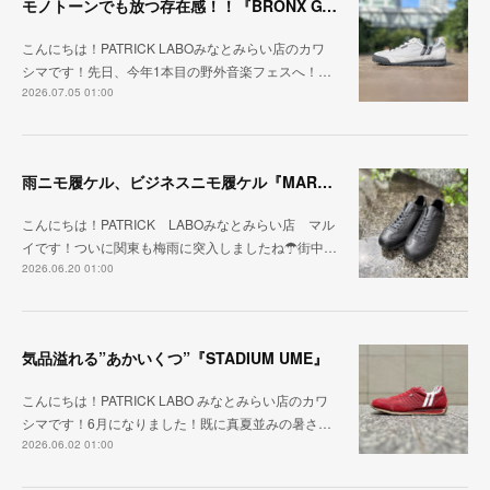
モノトーンでも放つ存在感！！『BRONX GY/BK』
こんにちは！PATRICK LABOみなとみらい店のカワ
シマです！先日、今年1本目の野外音楽フェスへ！…
2026.07.05 01:00
雨ニモ履ケル、ビジネスニモ履ケル『MARARAIN BLK』
こんにちは！PATRICK LABOみなとみらい店 マル
イです！ついに関東も梅雨に突入しましたね☂街中…
2026.06.20 01:00
気品溢れる”あかいくつ”『STADIUM UME』
こんにちは！PATRICK LABO みなとみらい店のカワ
シマです！6月になりました！既に真夏並みの暑さ…
2026.06.02 01:00