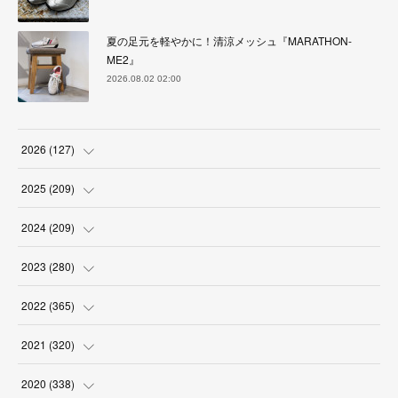
夏の足元を軽やかに！清涼メッシュ『MARATHON-
ME2』
2026.08.02 02:00
2026
(
127
)
(
5
)
2025
(
209
)
(
17
)
(
18
)
2024
(
209
)
(
17
)
(
17
)
(
19
)
2023
(
280
)
(
19
)
(
18
)
(
18
)
(
19
)
2022
(
365
)
(
17
)
(
17
)
(
17
)
(
17
)
(
31
)
2021
(
320
)
(
18
)
(
18
)
(
16
)
(
18
)
(
30
)
(
24
)
2020
(
338
)