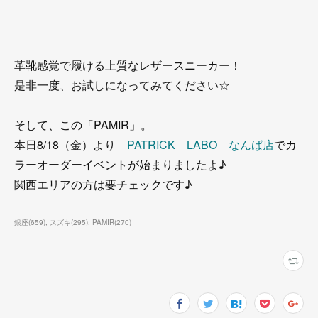
革靴感覚で履ける上質なレザースニーカー！
是非一度、お試しになってみてください☆
そして、この「PAMIR」。
本日8/18（金）より
PATRICK LABO なんば店
でカ
ラーオーダーイベントが始まりましたよ♪
関西エリアの方は要チェックです♪
銀座
(
659
)
スズキ
(
295
)
PAMIR
(
270
)