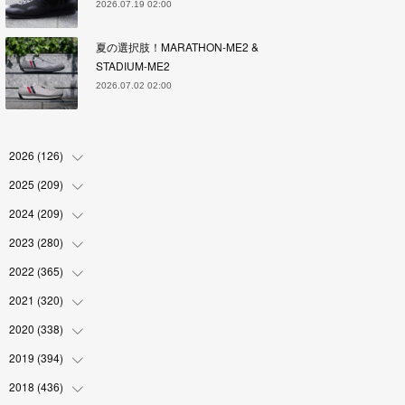
2026.07.19 02:00
夏の選択肢！MARATHON-ME2 &
STADIUM-ME2
2026.07.02 02:00
2026
(
126
)
2025
(
209
(
4
)
)
(
17
)
2024
(
209
(
18
)
)
(
17
)
(
17
)
2023
(
280
(
19
)
)
(
19
)
(
18
)
(
18
)
2022
(
365
(
19
)
)
(
17
)
(
17
)
(
17
)
(
17
)
2021
(
320
(
31
)
)
(
18
)
(
18
)
(
16
)
(
18
)
(
30
)
2020
(
338
(
24
)
)
(
16
)
(
18
)
(
18
)
(
17
)
(
30
)
(
24
)
2019
(
394
(
25
)
)
(
18
)
(
18
)
(
17
)
(
18
)
(
30
)
(
29
)
(
26
)
2018
(
436
(
29
)
)