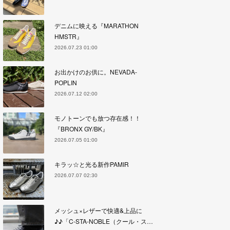
デニムに映える『MARATHON
HMSTR』
2026.07.23 01:00
お出かけのお供に。NEVADA-
POPLIN
2026.07.12 02:00
モノトーンでも放つ存在感！！
『BRONX GY/BK』
2026.07.05 01:00
キラッ☆と光る新作PAMIR
2026.07.07 02:30
メッシュ×レザーで快適&上品に
♪♪「C-STA-NOBLE（クール・ス…