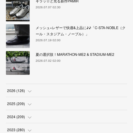
キラッ☆と光る新作PAMIR
2026.07.07 02:30
メッシュ×レザーで快適&上品に♪♪「C-STA-NOBLE（ク
ール・スタジアム・ノーブル）」
2026.07.19 02:00
夏の選択肢！MARATHON-ME2 & STADIUM-ME2
2026.07.02 02:00
2026
(
126
)
(
4
)
2025
(
209
)
(
17
)
(
18
)
2024
(
209
)
(
17
)
(
17
)
(
19
)
2023
(
280
)