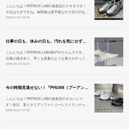
こんにちは！PATRICK LABO 銀座店のクギタです！
今日は七夕ですね。🎋関東は雨予報なので天の川を…
2026.07.07 02:30
仕事の日も、休みの日も。汚れを気にせず毎日履ける『PUNCH-WP_WHT』
こんにちは！PATRICK LABO神戸のウエムラです。
台風が過ぎ去り、早くも真夏のような暑さがやって…
2026.06.30 02:00
今の時期見逃せない！『PHUAN（プーアン）』
こんにちは！PATRICK LABO 銀座店のタカハシで
す！先日、某イタリアンファミリーレストランチェ…
2026.06.21 07:00