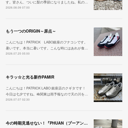
す。皆さん、ついに梨の季節になりましたね。私の…
2026.08.09 07:00
もう一つのORIGIN～原点～
こんにちは！PATRICK LABO銀座のフナコシです。
暑いです。本当に暑いです。こんな時にはあれが食…
2026.07.25 05:00
キラッ☆と光る新作PAMIR
こんにちは！PATRICK LABO 銀座店のクギタです！
今日は七夕ですね。🎋関東は雨予報なので天の川を…
2026.07.07 02:30
今の時期見逃せない！『PHUAN（プーアン）』