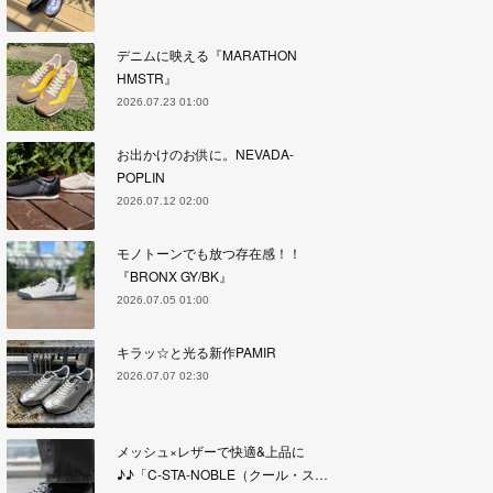
デニムに映える『MARATHON
HMSTR』
2026.07.23 01:00
お出かけのお供に。NEVADA-
POPLIN
2026.07.12 02:00
モノトーンでも放つ存在感！！
『BRONX GY/BK』
2026.07.05 01:00
キラッ☆と光る新作PAMIR
2026.07.07 02:30
メッシュ×レザーで快適&上品に
♪♪「C-STA-NOBLE（クール・ス…