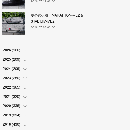
2026.07.19 02:00
夏の選択肢！MARATHON-ME2 &
STADIUM-ME2
2026.07.02 02:00
2026
(
126
)
2025
(
209
(
4
)
)
(
17
)
2024
(
209
(
18
)
)
(
17
)
(
17
)
2023
(
280
(
19
)
)
(
19
)
(
18
)
(
18
)
2022
(
365
(
19
)
)
(
17
)
(
17
)
(
17
)
(
17
)
2021
(
320
(
31
)
)
(
18
)
(
18
)
(
16
)
(
18
)
(
30
)
2020
(
338
(
24
)
)
(
16
)
(
18
)
(
18
)
(
17
)
(
30
)
(
24
)
2019
(
394
(
25
)
)
(
18
)
(
18
)
(
17
)
(
18
)
(
30
)
(
29
)
(
26
)
2018
(
436
(
29
)
)